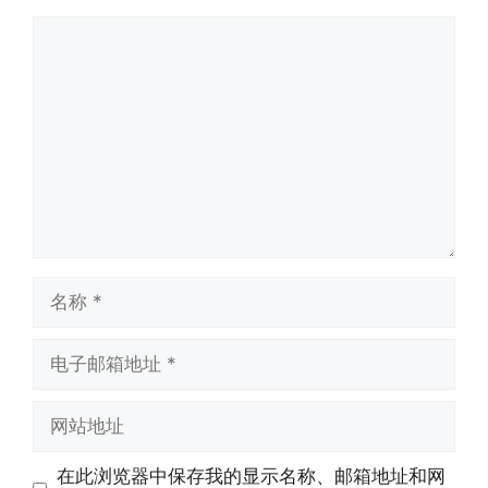
评
论
名
称
电
子
邮
网
箱
站
地
地
在此浏览器中保存我的显示名称、邮箱地址和网
址