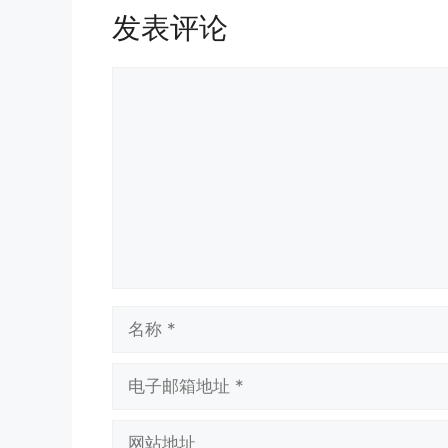
发表评论
评
论
名
称
电
子
邮
网