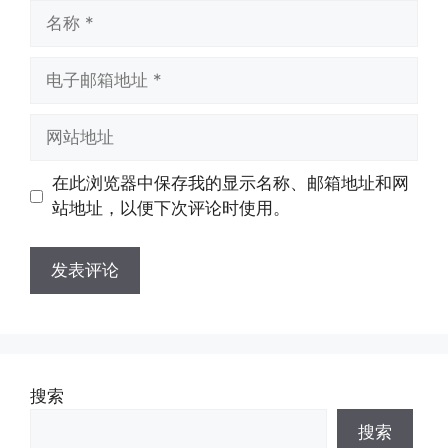
名
称
电
子
邮
网
箱
站
地
地
在此浏览器中保存我的显示名称、邮箱地址和网
址
址
站地址，以便下次评论时使用。
搜索
搜索