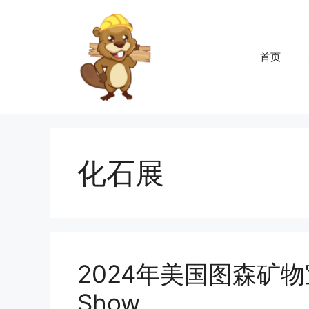
跳
至
内
首页
容
化石展
2024年美国图森矿物
Show