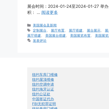
展会时间：2024-01-24至2024-01-
积： …
阅读更多
分
美国展会及新闻
类
标
定制展台
、
展厅布置
、
展厅搭建
、
展台展示
、
展
签
展厅搭建
、
美国展台搭建
、
美国展览布置
、
美国展览
发表评论
纽约车库门维修
纽约屋顶维修
纽约空调申请
纽约海牙认证
纽约公证处
中国签证代办
FBI无犯罪证明
纽约卷帘门维修