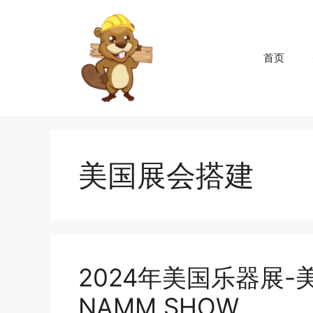
跳
至
内
首页
容
美国展会搭建
2024年美国乐器展-
NAMM SHOW