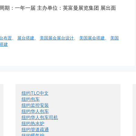
27 举办周期：一年一届 主办单位：英富曼展览集团 展出面
台布置
、
展台搭建
、
美国展会展台设计
、
美国展会搭建
、
美国
搭建
纽约TLC中文
纽约包车
纽约监控安装
纽约华人包车
纽约华人包车司机
纽约热水炉
纽约管道疏通
纽约暖气炉