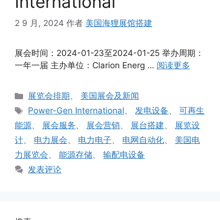
International
2 9 月, 2024
作者
美国海狸展馆搭建
展会时间：2024-01-23至2024-01-25 举办周期：
一年一届 主办单位：Clarion Energ …
阅读更多
分
展览会排期
、
美国展会及新闻
类
标
Power-Gen International
、
发电设备
、
可再生
签
能源
、
展会服务
、
展会营销
、
展台搭建
、
展览设
计
、
电力展会
、
电力电子
、
电网自动化
、
美国电
力展览会
、
能源存储
、
输配电设备
发表评论