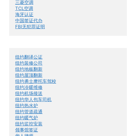
三菱空调
TCL空调
海牙认证
中国签证代办
FBI无犯罪证明
纽约翻译公证
纽约装修公司
纽约地板翻新
纽约屋顶翻新
纽约勇士摩托车驾校
纽约冷暖维修
纽约机场接送
纽约华人包车司机
纽约热水炉
纽约管道疏通
纽约暖气炉
纽约监控安装
领事馆签证
华人律师