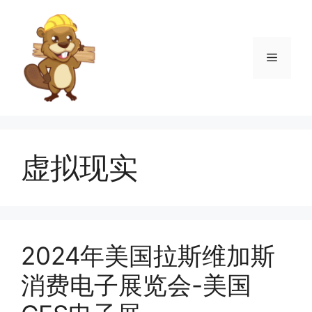
跳
至
内
菜
容
单
虚拟现实
2024年美国拉斯维加斯
消费电子展览会-美国