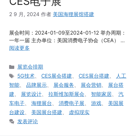
CES电子展
2 9 月, 2024
作者
美国海狸展馆搭建
展会时间：2024-01-09至2024-01-12 举办周期：
一年一届 主办单位：美国消费电子协会（CEA） …
阅读更多
分
展览会排期
类
标
5G技术
、
CES展会搭建
、
CES展台搭建
、
人工
签
智能
、
品牌展示
、
展会服务
、
展会营销
、
展台搭
建
、
展览设计
、
拉斯维加斯展会
、
智能家居
、
汽
车电子
、
海狸展台
、
消费电子展
、
游戏
、
美国展
台建设
、
美国展台搭建
、
虚拟现实
发表评论