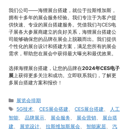
我们公司——海狸展台搭建，就位于拉斯维加斯，
拥有十多年的展会服务经验。我们专注于为客户提
供快速、专业的展台搭建服务。凭借我们与CES电
子展各大参展商建立的良好关系，海狸展台搭建公
司能够确保您的品牌在展会上脱颖而出。我们提供
个性化的展台设计和搭建方案，满足您所有的展会
需求，帮助您在展会中获得最大曝光和最优效果。
选择海狸展台搭建，让您的品牌在
2024年CES电子
展
上获得更多关注和成功。立即联系我们，了解更
多展台搭建方案和报价！
分
展览会排期
类
标
5G技术
、
CES展会搭建
、
CES展台搭建
、
人工
签
智能
、
品牌展示
、
展会服务
、
展会营销
、
展台搭
建
、
展览设计
、
拉斯维加斯展会
、
智能家居
、
汽