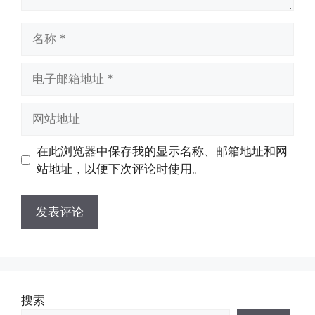
名
称
电
子
邮
网
箱
站
地
地
在此浏览器中保存我的显示名称、邮箱地址和网
址
址
站地址，以便下次评论时使用。
搜索