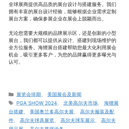
全球展商提供高品质的展台设计与搭建服务。我们
拥有丰富的展台设计经验，能够根据企业需求定制
展台方案，确保参展企业在展会上脱颖而出。
无论您需要大规模的品牌展示区，还是创新的小型
展台，我们都可以提供从设计、搭建到现场维护的
全方位服务。海狸展台搭建帮助您最大化利用展会
机会，吸引更多客户，为您的品牌赢得更多曝光与
认可。
分
展览会排期
、
美国展会及新闻
类
标
PGA SHOW 2024
、
北美高尔夫市场
、
海狸展
签
台搭建
、
美国奥兰多高尔夫展
、
高尔夫服装及配
件
、
高尔夫球具展览
、
高尔夫球车展示
、
高尔夫
用品展
、
高尔夫草坪设备