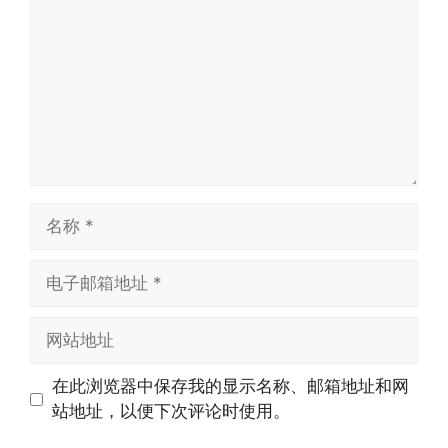
论
名
称
电
子
邮
网
箱
站
地
地
在此浏览器中保存我的显示名称、邮箱地址和网
址
址
站地址，以便下次评论时使用。