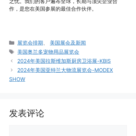
之忧。我们的客户遍布全球，长期与顶尖企业合
作，是您在美国参展的最佳合作伙伴。
分
展览会排期
、
美国展会及新闻
类
标
美国奥兰多宠物用品展览会
签
2024年美国拉斯维加斯厨房卫浴展-KBIS
2024年美国亚特兰大物流展览会-MODEX
SHOW
发表评论
评