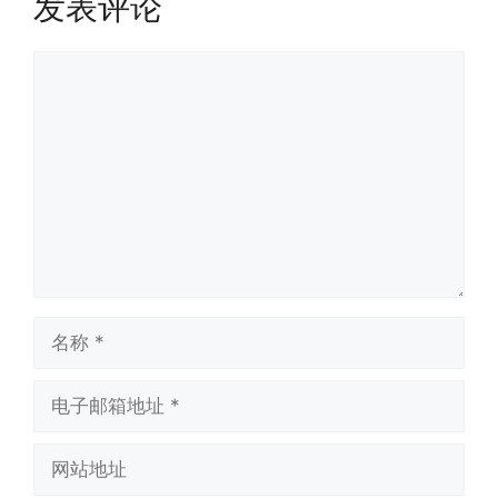
发表评论
评
论
名
称
电
子
邮
网
箱
站