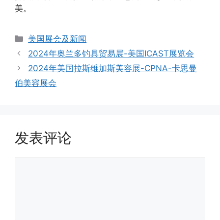
美。
分
美国展会及新闻
类
2024年奥兰多钓具贸易展-美国ICAST展览会
2024年美国拉斯维加斯美容展-CPNA-卡思曼
伯美容展会
发表评论
评
论