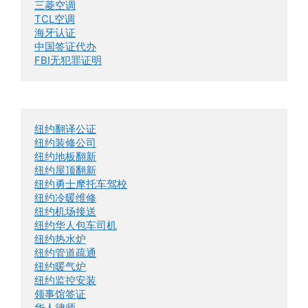
三菱空调
TCL空调
海牙认证
中国签证代办
FBI无犯罪证明
纽约翻译公证
纽约装修公司
纽约地板翻新
纽约屋顶翻新
纽约勇士摩托车驾校
纽约冷暖维修
纽约机场接送
纽约华人包车司机
纽约热水炉
纽约管道疏通
纽约暖气炉
纽约监控安装
领事馆签证
华人律师